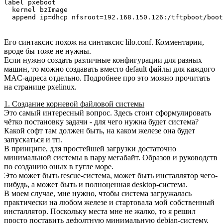
label pxeboot

  kernel bzImage

Его синтаксис похож на синтаксис lilo.conf. Комментарии,
вроде бы тоже не нужны.
Если нужно создать различные конфигурации для разных
машин, то можно создавать вместо default файлы для каждого
MAC-адреса отдельно. Подробнее про это можно прочитать
на странице pxelinux.
1. Создание корневой файловой системы
Это самый интересный вопрос. Здесь стоит сформулировать
чётко постановку задачи - для чего нужна будет система?
Какой софт там должен быть, на каком железе она будет
запускаться и тп.
В принципе, для простейшей загрузки достаточно
минимальной системы в пару мегабайт. Образов и руководств
по созданию оных в гугле море.
Это может быть rescue-система, может быть инсталлятор чего-
нибудь, а может быть и полноценная desktop-система.
В моем случае, мне нужно, чтобы система загружалась
практически на любом железе и стартовала мой собственный
инсталлятор. Поскольку места мне не жалко, то я решил
просто поставить дефолтную минимальную debian-cистему.