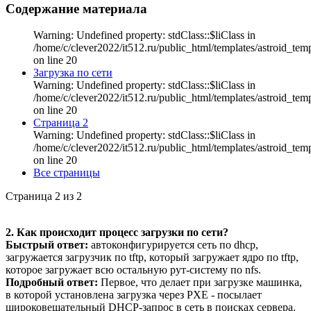
Содержание материала
Warning: Undefined property: stdClass::$liClass in
/home/c/clever2022/it512.ru/public_html/templates/astroid_tem
on line 20
Загрузка по сети
Warning: Undefined property: stdClass::$liClass in
/home/c/clever2022/it512.ru/public_html/templates/astroid_tem
on line 20
Страница 2
Warning: Undefined property: stdClass::$liClass in
/home/c/clever2022/it512.ru/public_html/templates/astroid_tem
on line 20
Все страницы
Страница 2 из 2
2. Как происходит процесс загрузки по сети?
Быстрый ответ:
автоконфигурируется сеть по dhcp,
загружается загрузчик по tftp, который загружает ядро по tftp,
которое загружает всю остальную рут-систему по nfs.
Подробный ответ:
Первое, что делает при загрузке машинка,
в которой установлена загрузка через PXE - посылает
широковещательный DHCP-запрос в сеть в поисках сервера.