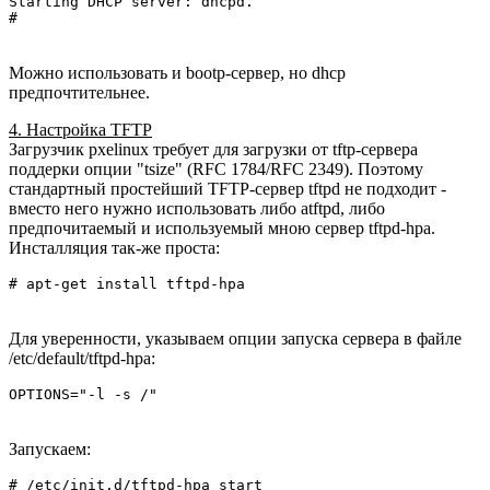
Starting DHCP server: dhcpd.

# 
Можно использовать и bootp-сервер, но dhcp
предпочтительнее.
4. Настройка TFTP
Загрузчик pxelinux требует для загрузки от tftp-сервера
поддерки опции "tsize" (RFC 1784/RFC 2349). Поэтому
стандартный простейший TFTP-сервер tftpd не подходит -
вместо него нужно использовать либо atftpd, либо
предпочитаемый и используемый мною сервер tftpd-hpa.
Инсталляция так-же проста:
# apt-get install tftpd-hpa
Для уверенности, указываем опции запуска сервера в файле
/etc/default/tftpd-hpa:
OPTIONS="-l -s /"
Запускаем:
# /etc/init.d/tftpd-hpa start
