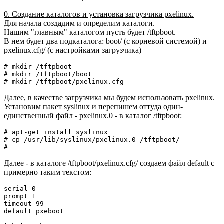
0. Создание каталогов и установка загрузчика pxelinux.
Для начала создадим и определим каталоги.
Нашим "главным" каталогом пусть будет /tftpboot.
В нем будет два подкаталога: boot/ (с корневой системой) и
pxelinux.cfg/ (с настройками загрузчика)
# mkdir /tftpboot

# mkdir /tftpboot/boot

# mkdir /tftpboot/pxelinux.cfg
Далее, в качестве загрузчика мы будем использовать pxelinux.
Установим пакет syslinux и перепишем оттуда один-
единственный файл - pxelinux.0 - в каталог /tftpboot:
# apt-get install syslinux

# cp /usr/lib/syslinux/pxelinux.0 /tftpboot/

# 
Далее - в каталоге /tftpboot/pxelinux.cfg/ создаем файл default с
примерно таким текстом:
serial 0

prompt 1

timeout 99

default pxeboot
