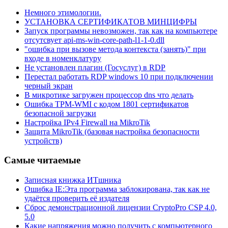
Немного этимологии.
УСТАНОВКА СЕРТИФИКАТОВ МИНЦИФРЫ
Запуск программы невозможен, так как на компьютере
отсутсвует api-ms-win-core-path-l1-1-0.dll
"ошибка при вызове метода контекста (занять)" при
входе в номенклатуру
Не установлен плагин (Госуслуг) в RDP
Перестал работать RDP windows 10 при подключении
черный экран
В микротике загружен процессор dns что делать
Ошибка TPM-WMI с кодом 1801 сертификатов
безопасной загрузки
Настройка IPv4 Firewall на MikroTik
Защита MikroTik (базовая настройка безопасности
устройств)
Самые читаемые
Записная книжка ИТшника
Ошибка IE:Эта программа заблокирована, так как не
удаётся проверить её издателя
Сброс демонстрационной лицензии CryptoPro CSP 4.0,
5.0
Какие напряжения можно получить с компьютерного