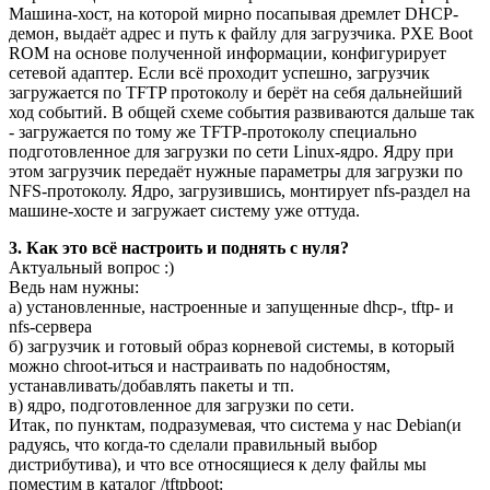
Машина-хост, на которой мирно посапывая дремлет DHCP-
демон, выдаёт адрес и путь к файлу для загрузчика. PXE Boot
ROM на основе полученной информации, конфигурирует
сетевой адаптер. Если всё проходит успешно, загрузчик
загружается по TFTP протоколу и берёт на себя дальнейший
ход событий. В общей схеме события развиваются дальше так
- загружается по тому же TFTP-протоколу специально
подготовленное для загрузки по сети Linux-ядро. Ядру при
этом загрузчик передаёт нужные параметры для загрузки по
NFS-протоколу. Ядро, загрузившись, монтирует nfs-раздел на
машине-хосте и загружает систему уже оттуда.
3. Как это всё настроить и поднять с нуля?
Актуальный вопрос :)
Ведь нам нужны:
а) установленные, настроенные и запущенные dhcp-, tftp- и
nfs-сервера
б) загрузчик и готовый образ корневой системы, в который
можно chroot-иться и настраивать по надобностям,
устанавливать/добавлять пакеты и тп.
в) ядро, подготовленное для загрузки по сети.
Итак, по пунктам, подразумевая, что система у нас Debian(и
радуясь, что когда-то сделали правильный выбор
дистрибутива), и что все относящиеся к делу файлы мы
поместим в каталог /tftpboot: