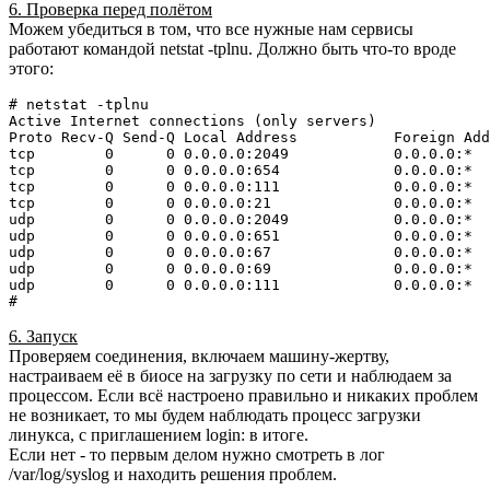
6. Проверка перед полётом
Можем убедиться в том, что все нужные нам сервисы
работают командой netstat -tplnu. Должно быть что-то вроде
этого:
# netstat -tplnu

Active Internet connections (only servers)

Proto Recv-Q Send-Q Local Address           Foreign Add
tcp        0      0 0.0.0.0:2049            0.0.0.0:*  
tcp        0      0 0.0.0.0:654             0.0.0.0:*  
tcp        0      0 0.0.0.0:111             0.0.0.0:*  
tcp        0      0 0.0.0.0:21              0.0.0.0:*  
udp        0      0 0.0.0.0:2049            0.0.0.0:*  
udp        0      0 0.0.0.0:651             0.0.0.0:*  
udp        0      0 0.0.0.0:67              0.0.0.0:*  
udp        0      0 0.0.0.0:69              0.0.0.0:*  
udp        0      0 0.0.0.0:111             0.0.0.0:*  
# 
6. Запуск
Проверяем соединения, включаем машину-жертву,
настраиваем её в биосе на загрузку по сети и наблюдаем за
процессом. Если всё настроено правильно и никаких проблем
не возникает, то мы будем наблюдать процесс загрузки
линукса, с приглашением login: в итоге.
Если нет - то первым делом нужно смотреть в лог
/var/log/syslog и находить решения проблем.