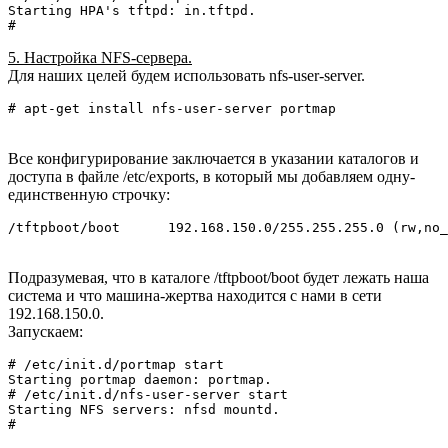
Starting HPA's tftpd: in.tftpd.

# 
5. Настройка NFS-сервера.
Для наших целей будем использовать nfs-user-server.
# apt-get install nfs-user-server portmap
Все конфигурирование заключается в указании каталогов и
доступа в файле /etc/exports, в который мы добавляем одну-
единственную строчку:
/tftpboot/boot      192.168.150.0/255.255.255.0 (rw,no_
Подразумевая, что в каталоге /tftpboot/boot будет лежать наша
система и что машина-жертва находится с нами в сети
192.168.150.0.
Запускаем:
# /etc/init.d/portmap start

Starting portmap daemon: portmap.

# /etc/init.d/nfs-user-server start

Starting NFS servers: nfsd mountd.

# 