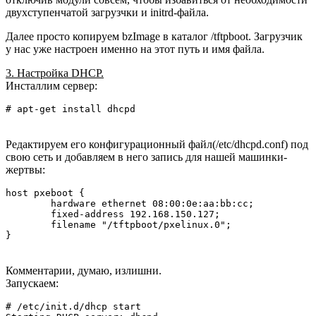
двухступенчатой загрузчки и initrd-файла.
Далее просто копируем bzImage в каталог /tftpboot. Загрузчик
у нас уже настроен именно на этот путь и имя файла.
3. Настройка DHCP.
Инсталлим сервер:
# apt-get install dhcpd
Редактируем его конфигурационный файл(/etc/dhcpd.conf) под
свою сеть и добавляем в него запись для нашей машинки-
жертвы:
host pxeboot {

	hardware ethernet 08:00:0e:aa:bb:cc;

	fixed-address 192.168.150.127;

	filename "/tftpboot/pxelinux.0";

Комментарии, думаю, излишни.
Запускаем:
# /etc/init.d/dhcp start
