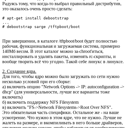
Радуясь тому, что когда-то выбрал правильный дистрибутив,
это оказалось очень просто сделать:
# apt-get install debootstrap

...

# debootstrap sarge /tftpboot/boot
При завершении, в каталоге /tftpboot/boot будет полностью
рабочая, функциональная и загружаемая система, примерно
140Мб весом. В этот каталог можно за-chroot'иться,
инсталлировать и удалять пакеты, изменять rc-cкрипты, и
вообще творить всё что угодно. Такой себе линукс в линуксе.
2. Создание ядра.
Для того, чтобы ядро можно было загружать по сети нужно
несколько условий при его сборке:
а) включить опцию "Network Options -> IP: autoconfiguration ->
dhcp" (для универсальности, лучше все варианты тоже
включить)
б) включить поддержку NFS Filesystem
в) включить "FS->Network Filesystems->Root Over NFS".
Это обязательная часть специфики. Остальное же - на ваше
усмотрение. Что нужно в этом ядре, что не нужно. Лучше не
жалеть на размере, и вкомпиливать в него больше драйверов,
отключив модули совсем, чтобы избавиться от необходимости